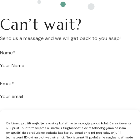
Can’t wait?
Send us a message and we will get back to you asap!
Name
*
Email
*
Your message
Da bismo pružili najbolje iskustvo, koristimo tehnologije poput kolačića za čuvanje
i/ili pristup informacijama o uređaju. Suglasnost s ovim tehnologijama će nam
omogućiti da obrađujemo podatke kao što su ponašanje pri pregledavanju ili
jedinstveni ID-ovi na ovoj web stranici. Nepristanak ili povlačenje suglasnosti može